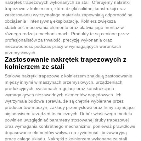
nakrętek trapezowych wykonanych ze stali. Oferujemy nakrętki
trapezowe z kołnierzem, które dzięki solidnej konstrukcji oraz
zastosowaniu wytrzymałego materiału zapewniają odporność na
obciążenia i intensywną eksploatację. Kołnierz zwiększa
stabilność mocowania elementu oraz ułatwia jego montaż w
różnego rodzaju mechanizmach. Produkty te są cenione przez
profesjonalistów za trwałość, precyzję wykonania oraz
niezawodność podczas pracy w wymagających warunkach
przemysłowych.
Zastosowanie nakrętek trapezowych z
kołnierzem ze stali
Stalowe nakrętki trapezowe z kołnierzem znajdują zastosowanie
między innymi w maszynach przemysłowych, urządzeniach
produkcyjnych, systemach regulacji oraz konstrukcjach
wymagających niezawodnych elementów napędowych. Ich
wytrzymała budowa sprawia, że są chętnie wybierane przez
producentów maszyn, zakłady przemysłowe oraz firmy zajmujące
się serwisem urządzeń technicznych. Dobór właściwego modelu
powinien uwzględniać parametry stosowanej śruby trapezowej
oraz wymagania konkretnego mechanizmu, ponieważ prawidłowe
dopasowanie elementów wpływa na żywotność i bezawaryjną
pracę całego układu. Nakrętki z kołnierzem wykonane ze stali