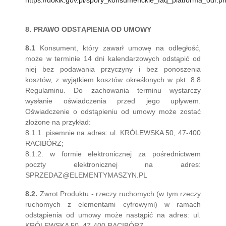
https://uokik.gov.pl/spory_konsumenckie_faq_platforma_odr.p
8. PRAWO ODSTĄPIENIA OD UMOWY
8.1
Konsument, który zawarł umowę na odległość,
może w terminie 14 dni kalendarzowych odstąpić od
niej bez podawania przyczyny i bez ponoszenia
kosztów, z wyjątkiem kosztów określonych w pkt. 8.8
Regulaminu. Do zachowania terminu wystarczy
wysłanie oświadczenia przed jego upływem.
Oświadczenie o odstąpieniu od umowy może zostać
złożone na przykład:
8.1.1. pisemnie na adres: ul. KRÓLEWSKA 50, 47-400
RACIBÓRZ;
8.1.2. w formie elektronicznej za pośrednictwem
poczty elektronicznej na adres:
SPRZEDAZ@ELEMENTYMASZYN.PL
8.2.
Zwrot Produktu - rzeczy ruchomych (w tym rzeczy
ruchomych z elementami cyfrowymi) w ramach
odstąpienia od umowy może nastąpić na adres: ul.
KRÓLEWSKA 50, 47-400 RACIBÓRZ.