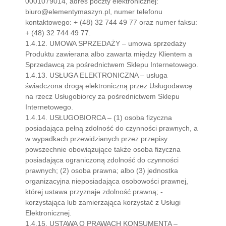
0001079014, adres poczty elektronicznej:
biuro@elementymaszyn.pl, numer telefonu
kontaktowego: + (48) 32 744 49 77 oraz numer faksu:
+ (48) 32 744 49 77.
1.4.12. UMOWA SPRZEDAŻY – umowa sprzedaży
Produktu zawierana albo zawarta między Klientem a
Sprzedawcą za pośrednictwem Sklepu Internetowego.
1.4.13. USŁUGA ELEKTRONICZNA – usługa
świadczona drogą elektroniczną przez Usługodawcę
na rzecz Usługobiorcy za pośrednictwem Sklepu
Internetowego.
1.4.14. USŁUGOBIORCA – (1) osoba fizyczna
posiadająca pełną zdolność do czynności prawnych, a
w wypadkach przewidzianych przez przepisy
powszechnie obowiązujące także osoba fizyczna
posiadająca ograniczoną zdolność do czynności
prawnych; (2) osoba prawna; albo (3) jednostka
organizacyjna nieposiadająca osobowości prawnej,
której ustawa przyznaje zdolność prawną; -
korzystająca lub zamierzająca korzystać z Usługi
Elektronicznej.
1.4.15. USTAWA O PRAWACH KONSUMENTA –