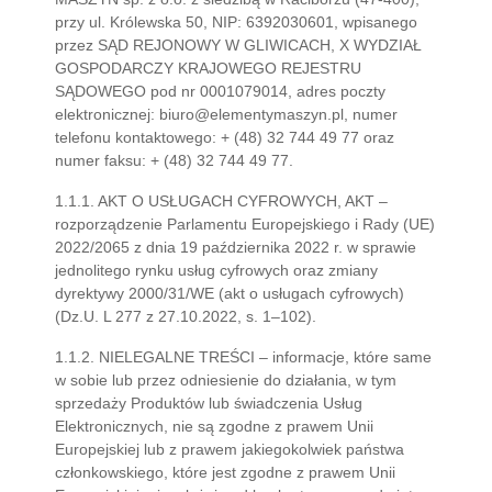
przy ul. Królewska 50, NIP: 6392030601, wpisanego
przez SĄD REJONOWY W GLIWICACH, X WYDZIAŁ
GOSPODARCZY KRAJOWEGO REJESTRU
SĄDOWEGO pod nr 0001079014, adres poczty
elektronicznej: biuro@elementymaszyn.pl, numer
telefonu kontaktowego: + (48) 32 744 49 77 oraz
numer faksu: + (48) 32 744 49 77.
1.1.1. AKT O USŁUGACH CYFROWYCH, AKT –
rozporządzenie Parlamentu Europejskiego i Rady (UE)
2022/2065 z dnia 19 października 2022 r. w sprawie
jednolitego rynku usług cyfrowych oraz zmiany
dyrektywy 2000/31/WE (akt o usługach cyfrowych)
(Dz.U. L 277 z 27.10.2022, s. 1–102).
1.1.2. NIELEGALNE TREŚCI – informacje, które same
w sobie lub przez odniesienie do działania, w tym
sprzedaży Produktów lub świadczenia Usług
Elektronicznych, nie są zgodne z prawem Unii
Europejskiej lub z prawem jakiegokolwiek państwa
członkowskiego, które jest zgodne z prawem Unii