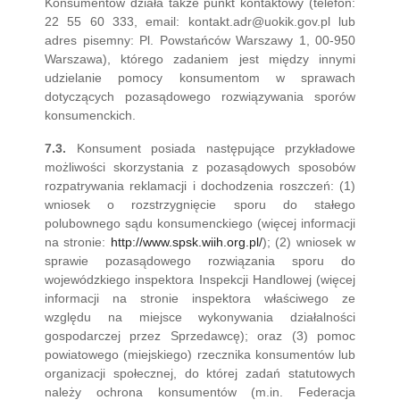
Konsumentów działa także punkt kontaktowy (telefon:
22 55 60 333, email: kontakt.adr@uokik.gov.pl lub
adres pisemny: Pl. Powstańców Warszawy 1, 00-950
Warszawa), którego zadaniem jest między innymi
udzielanie pomocy konsumentom w sprawach
dotyczących pozasądowego rozwiązywania sporów
konsumenckich.
7.3.
Konsument posiada następujące przykładowe
możliwości skorzystania z pozasądowych sposobów
rozpatrywania reklamacji i dochodzenia roszczeń: (1)
wniosek o rozstrzygnięcie sporu do stałego
polubownego sądu konsumenckiego (więcej informacji
na stronie:
http://www.spsk.wiih.org.pl/
); (2) wniosek w
sprawie pozasądowego rozwiązania sporu do
wojewódzkiego inspektora Inspekcji Handlowej (więcej
informacji na stronie inspektora właściwego ze
względu na miejsce wykonywania działalności
gospodarczej przez Sprzedawcę); oraz (3) pomoc
powiatowego (miejskiego) rzecznika konsumentów lub
organizacji społecznej, do której zadań statutowych
należy ochrona konsumentów (m.in. Federacja