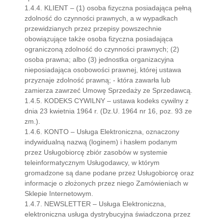
1.4.4. KLIENT – (1) osoba fizyczna posiadająca pełną
zdolność do czynności prawnych, a w wypadkach
przewidzianych przez przepisy powszechnie
obowiązujące także osoba fizyczna posiadająca
ograniczoną zdolność do czynności prawnych; (2)
osoba prawna; albo (3) jednostka organizacyjna
nieposiadająca osobowości prawnej, której ustawa
przyznaje zdolność prawną; - która zawarła lub
zamierza zawrzeć Umowę Sprzedaży ze Sprzedawcą.
1.4.5. KODEKS CYWILNY – ustawa kodeks cywilny z
dnia 23 kwietnia 1964 r. (Dz.U. 1964 nr 16, poz. 93 ze
zm.).
1.4.6. KONTO – Usługa Elektroniczna, oznaczony
indywidualną nazwą (loginem) i hasłem podanym
przez Usługobiorcę zbiór zasobów w systemie
teleinformatycznym Usługodawcy, w którym
gromadzone są dane podane przez Usługobiorcę oraz
informacje o złożonych przez niego Zamówieniach w
Sklepie Internetowym.
1.4.7. NEWSLETTER – Usługa Elektroniczna,
elektroniczna usługa dystrybucyjna świadczona przez