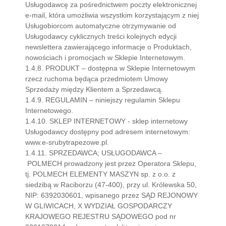
Usługodawcę za pośrednictwem poczty elektronicznej
e-mail, która umożliwia wszystkim korzystającym z niej
Usługobiorcom automatyczne otrzymywanie od
Usługodawcy cyklicznych treści kolejnych edycji
newslettera zawierającego informacje o Produktach,
nowościach i promocjach w Sklepie Internetowym.
1.4.8. PRODUKT – dostępna w Sklepie Internetowym
rzecz ruchoma będąca przedmiotem Umowy
Sprzedaży między Klientem a Sprzedawcą.
1.4.9. REGULAMIN – niniejszy regulamin Sklepu
Internetowego.
1.4.10. SKLEP INTERNETOWY - sklep internetowy
Usługodawcy dostępny pod adresem internetowym:
www.e-srubytrapezowe.pl.
1.4.11. SPRZEDAWCA; USŁUGODAWCA –
POLMECH prowadzony jest przez Operatora Sklepu,
tj. POLMECH ELEMENTY MASZYN sp. z o.o. z
siedzibą w Raciborzu (47-400), przy ul. Królewska 50,
NIP: 6392030601, wpisanego przez SĄD REJONOWY
W GLIWICACH, X WYDZIAŁ GOSPODARCZY
KRAJOWEGO REJESTRU SĄDOWEGO pod nr