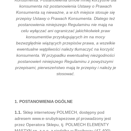
Konsumenta. Postanowienia umów mniej korzystne dla
konsumenta niż postanowienia Ustawy o Prawach
Konsumenta są nieważne, a w ich miejsce stosuje się
przepisy Ustawy o Prawach Konsumenta. Dlatego też
postanowienia niniejszego Regulaminu nie mają na
celu wyłączać ani ograniczać jakichkolwiek praw
konsumentów przysługujących im na mocy
bezwzględnie wiążących przepisów prawa, a wszelkie
ewentualne wątpliwości należy tłumaczyć na korzyść
konsumenta. W przypadku ewentualnej niezgodności
postanowień niniejszego Regulaminu z powyższymi
przepisami, pierwszeństwo mają te przepisy i należy je
stosować.
1. POSTANOWIENIA OGÓLNE
1.1.
Sklep internetowy POLMECH, dostępny pod
adresem www.e-srubytrapezowe.pl prowadzony jest
przez Operatora Sklepu, tj. POLMECH ELEMENTY
MASZYN sp. z o.o. z siedzibą w Raciborzu (47-400),