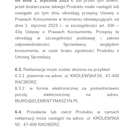
od dnia 1. stycznia 2023 r.
lub przed tym dniem,
jeżeli dostarczanie takiego Produktu miało nastąpić lub
nastąpiło po tym dniu określają przepisy Ustawy o
Prawach Konsumenta w brzmieniu obowiązującym od
dnia 1. stycznia 2023 r., w szczególności art. 43h –
43q Ustawy o Prawach Konsumenta. Przepisy te
określają w szczególności podstawę i zakres
odpowiedzialności Sprzedawcy względem
konsumenta, w razie braku zgodności Produktu z
Umową Sprzedaży.
6.3.
Reklamacja może zostać złożona na przykład:
6.3.1. pisemnie na adres: ul. KRÓLEWSKA 50 , 47-400
RACIBÓRZ;
6.3.2. w formie elektronicznej za pośrednictwem
poczty elektronicznej na adres:
BIURO@ELEMENTYMASZYN.PL.
6.4.
Przesłanie lub zwrot Produktu w ramach
reklamacji może nastąpić na adres: ul. KRÓLEWSKA
50 , 47-400 RACIBÓRZ.