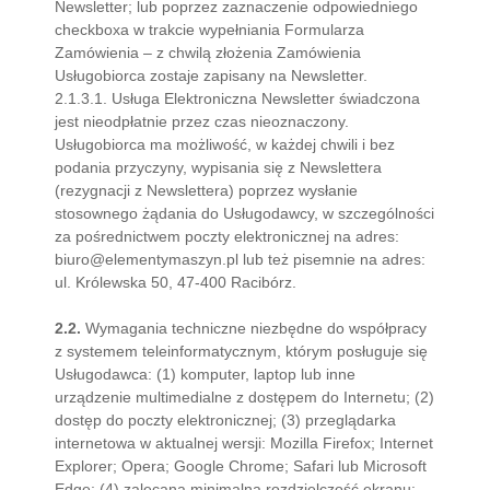
Newsletter; lub poprzez zaznaczenie odpowiedniego
checkboxa w trakcie wypełniania Formularza
Zamówienia – z chwilą złożenia Zamówienia
Usługobiorca zostaje zapisany na Newsletter.
2.1.3.1. Usługa Elektroniczna Newsletter świadczona
jest nieodpłatnie przez czas nieoznaczony.
Usługobiorca ma możliwość, w każdej chwili i bez
podania przyczyny, wypisania się z Newslettera
(rezygnacji z Newslettera) poprzez wysłanie
stosownego żądania do Usługodawcy, w szczególności
za pośrednictwem poczty elektronicznej na adres:
biuro@elementymaszyn.pl lub też pisemnie na adres:
ul. Królewska 50, 47-400 Racibórz.
2.2.
Wymagania techniczne niezbędne do współpracy
z systemem teleinformatycznym, którym posługuje się
Usługodawca: (1) komputer, laptop lub inne
urządzenie multimedialne z dostępem do Internetu; (2)
dostęp do poczty elektronicznej; (3) przeglądarka
internetowa w aktualnej wersji: Mozilla Firefox; Internet
Explorer; Opera; Google Chrome; Safari lub Microsoft
Edge; (4) zalecana minimalna rozdzielczość ekranu: