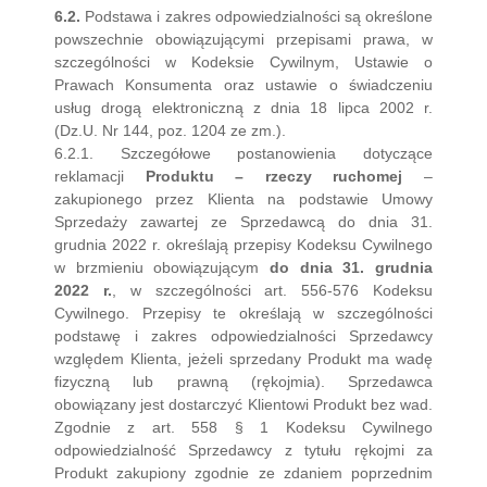
6.2.
Podstawa i zakres odpowiedzialności są określone
powszechnie obowiązującymi przepisami prawa, w
szczególności w Kodeksie Cywilnym, Ustawie o
Prawach Konsumenta oraz ustawie o świadczeniu
usług drogą elektroniczną z dnia 18 lipca 2002 r.
(Dz.U. Nr 144, poz. 1204 ze zm.).
6.2.1. Szczegółowe postanowienia dotyczące
reklamacji
Produktu – rzeczy ruchomej
–
zakupionego przez Klienta na podstawie Umowy
Sprzedaży zawartej ze Sprzedawcą do dnia 31.
grudnia 2022 r. określają przepisy Kodeksu Cywilnego
w brzmieniu obowiązującym
do dnia 31. grudnia
2022 r.
, w szczególności art. 556-576 Kodeksu
Cywilnego. Przepisy te określają w szczególności
podstawę i zakres odpowiedzialności Sprzedawcy
względem Klienta, jeżeli sprzedany Produkt ma wadę
fizyczną lub prawną (rękojmia). Sprzedawca
obowiązany jest dostarczyć Klientowi Produkt bez wad.
Zgodnie z art. 558 § 1 Kodeksu Cywilnego
odpowiedzialność Sprzedawcy z tytułu rękojmi za
Produkt zakupiony zgodnie ze zdaniem poprzednim