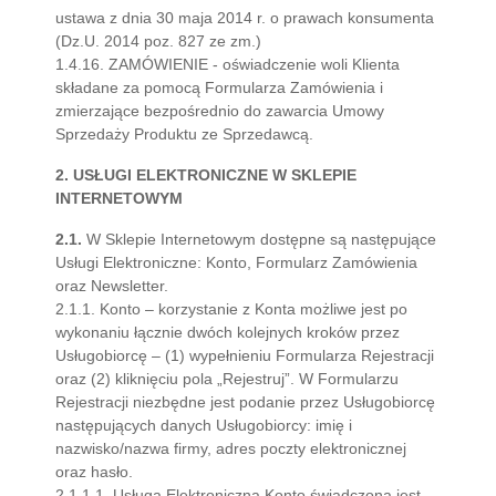
ustawa z dnia 30 maja 2014 r. o prawach konsumenta
(Dz.U. 2014 poz. 827 ze zm.)
1.4.16. ZAMÓWIENIE - oświadczenie woli Klienta
składane za pomocą Formularza Zamówienia i
zmierzające bezpośrednio do zawarcia Umowy
Sprzedaży Produktu ze Sprzedawcą.
2. USŁUGI ELEKTRONICZNE W SKLEPIE
INTERNETOWYM
2.1.
W Sklepie Internetowym dostępne są następujące
Usługi Elektroniczne: Konto, Formularz Zamówienia
oraz Newsletter.
2.1.1. Konto – korzystanie z Konta możliwe jest po
wykonaniu łącznie dwóch kolejnych kroków przez
Usługobiorcę – (1) wypełnieniu Formularza Rejestracji
oraz (2) kliknięciu pola „Rejestruj”. W Formularzu
Rejestracji niezbędne jest podanie przez Usługobiorcę
następujących danych Usługobiorcy: imię i
nazwisko/nazwa firmy, adres poczty elektronicznej
oraz hasło.
2.1.1.1. Usługa Elektroniczna Konto świadczona jest