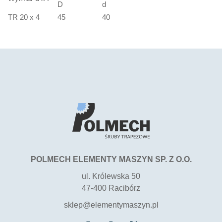
D
d
TR 20 x 4
45
40
POLMECH ELEMENTY MASZYN SP. Z O.O.
ul. Królewska 50
47-400 Racibórz
sklep@elementymaszyn.pl