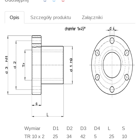
Opis
Szczegóły produktu
Załączniki
Wymiar
D1
D2
D3
D4
L
S
TR 10 x 2
25
34
42
5
25
10