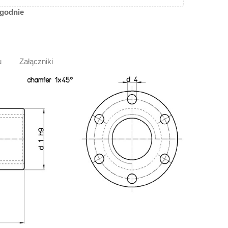
ygodnie
u
Załączniki