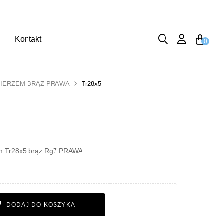
Kontakt
0
NIERZEM BRĄZ PRAWA
Tr28x5
em Tr28x5 brąz Rg7 PRAWA
DODAJ DO KOSZYKA