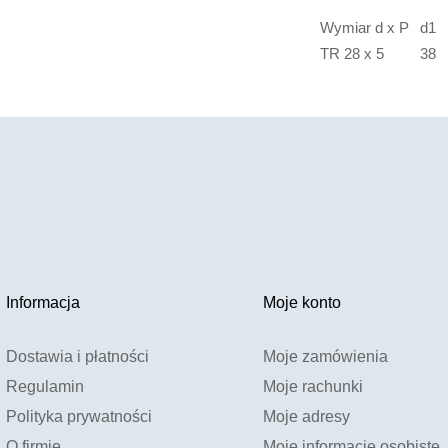
Wymiar d x P
d1
TR 28 x 5
38
Informacja
Moje konto
Dostawia i płatności
Moje zamówienia
Regulamin
Moje rachunki
Polityka prywatności
Moje adresy
O firmie
Moje informacje osobiste