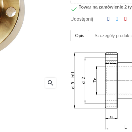
Towar na zamówienie 2 t

Udostępnij
Opis
Szczegóły produkt
search