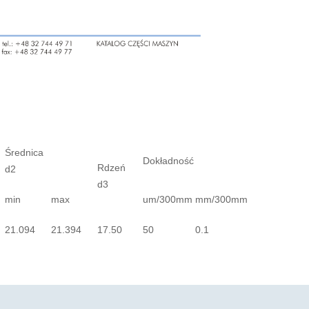
Średnica
Dokładność
Rdzeń
d2
d3
min
max
um/300mm
mm/300mm
21.094
21.394
17.50
50
0.1