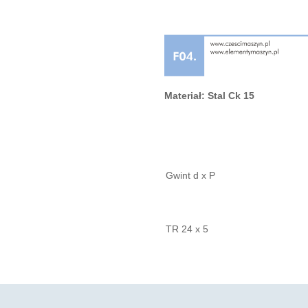
Materiał: Stal Ck 15
Gwint d x P
TR 24 x 5